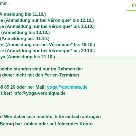
 min..
Yoga
I
Moltkestra
Anmeldung bis
11.10
.)
101
ue
(Anmeldung nur bei Véronique* bis 12.10.)
40
que
(Anmeldung nur bei Véronique* bis 13.10.)
479
 (
Anmeldung bis
13.10
.)
Düsseldorf
(
Anmeldung bis
11.10
.)
Kontakt
que
(Anmeldung nur bei Véronique* bis 19.10.)
Impressum
que
(Anmeldung nur bei Véronique* bis 20.10.)
Datenschut
ya (
Anmeldung bis
21.10
.)
 Nachholstunden sind nur im Rahmen der
 daher nicht mit den Ferien-Terminen
48 85 26 oder per Mail:
yoga@devimata.de
 über: info@yoga-veronique.de
n! Wer dabei sein möchte, bitte einfach anfragen
Betrag bar zahlen oder auf folgendes Konto