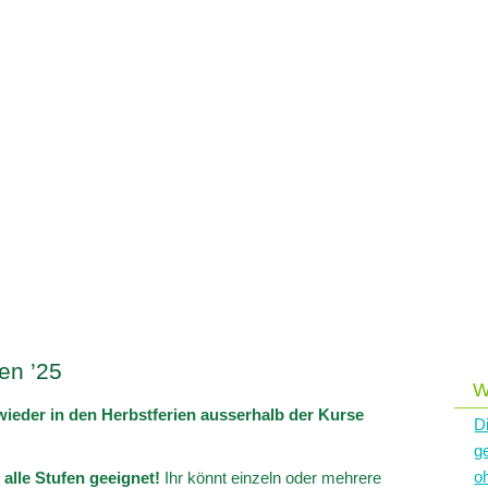
en ’25
W
 wieder in den Herbstferien ausserhalb der Kurse
D
g
devi
o
 alle Stufen geeignet!
Ihr könnt einzeln oder mehrere
mata